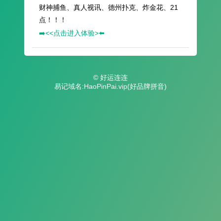
财神捕鱼、真人视讯、德州扑克、炸金花、21
点！！！
➡️<<点击进入体验>⬅️
© 好运连连
易记域名:HaoPinPai.vip(好品牌拼音)